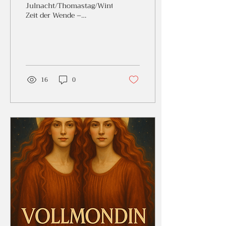
Julnacht/Thomastag/Wintersonnenwende
Zeit der Wende –
Sonnenwende Es ist
wieder so weit. Wir haben
wieder die Möglichkeit
den Zauberstab in unsere
Hände zu nehmen, um
Schöpfer unseres Leben
16
0
zu sein , unsere Träume
manifestieren und sich
mit dem Seelenplan
verbinden. Es ist die
längste und dunkelste
Nacht des Jahres , in der
Licht neugeboren wird.
Wir tauchen tief in die
inneren Welt und
erlauben uns still zu sein.
In vollkommener Ruhe
versuchen wir die stille
Stimme unserer...