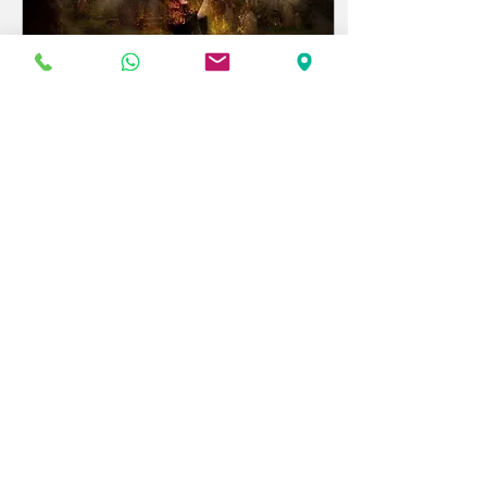
zu schämen. Und so sind
wir gewachsen.
28. Okt. 2025
∙
7
Min.
Samhain
Es ist die Heilige Nacht
der Dunkelheit, in der wir
uns erinnern, loslassen
und neu geboren werden.
5
0