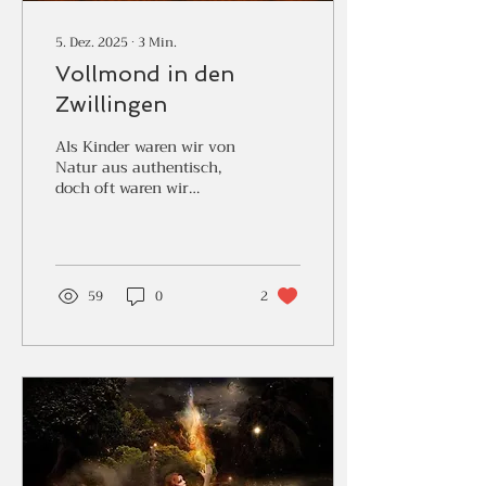
5. Dez. 2025
∙
3
Min.
Vollmond in den
Zwillingen
Als Kinder waren wir von
Natur aus authentisch,
doch oft waren wir
deswegen beschimpft
oder bestraft. Wir haben
es nicht verstanden und
oft bekamen wir auch
keine richtigen Antworten
59
0
2
oder überhaupt eine. Und
so entschiedenen wir uns,
das wahre Selbst zu
verstecken, unsere
Wahrheiten, Meinung,
Gefühle und
Empfindungen zu
Unterdrücken. Wir haben
angefangen uns für uns