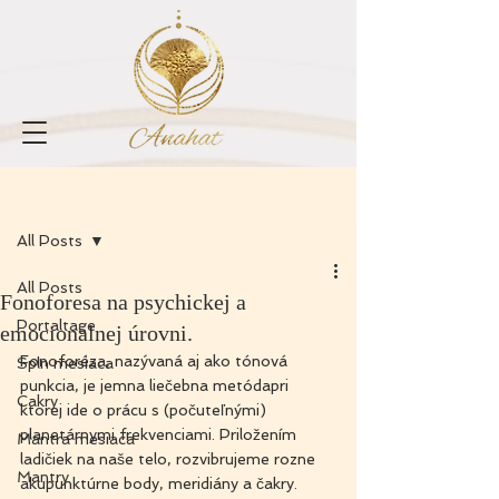
Zaregistrovať sa
Príspevok
All Posts
All Posts
Fonoforesa na psychickej a
Portaltage
emocionalnej úrovni.
Fonoforéza, nazývaná aj ako tónová 
Spln mesiaca
punkcia, je jemna liečebna metódapri 
Cakry
ktorej ide o prácu s (počuteľnými) 
planetárnymi frekvenciami. Priložením 
Mantra mesiaca
ladičiek na naše telo, rozvibrujeme rozne 
Mantry
akupunktúrne body, meridiány a čakry.  