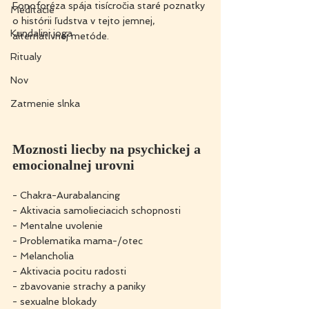
Fonoforéza spája tisícročia staré poznatky 
Meditacie
o histórii ľudstva v tejto jemnej, 
Kundalini joga
alternatívnej metóde.
Ritualy
Nov
Zatmenie slnka
Moznosti liecby na psychickej a 
emocionalnej urovni
- Chakra-Aurabalancing
- Aktivacia samolieciacich schopnosti
- Mentalne uvolenie
- Problematika mama-/otec
- Melancholia
- Aktivacia pocitu radosti
- zbavovanie strachy a paniky
- sexualne blokady