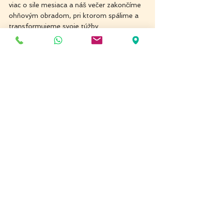
viac o sile mesiaca a náš večer zakončíme 
ohňovým obradom, pri ktorom spálime a 
transformujeme svoje túžby.
viac k Moon-
Yoga
tt
ps://www.anahat.li/service-
page/moon-yoga?
referral=service_list_widget
Pozrieť si všetky
Posledné príspevky