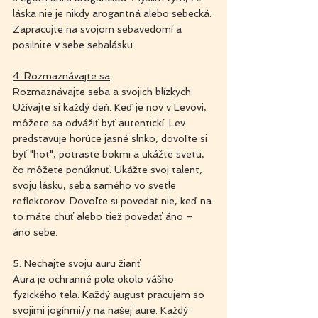
láska nie je nikdy arogantná alebo sebecká. 
Zapracujte na svojom sebavedomí a 
posilnite v sebe sebalásku.
4. Rozmaznávajte sa
Rozmaznávajte seba a svojich blízkych. 
Užívajte si každý deň. Keď je nov v Levovi, 
môžete sa odvážiť byť autentickí. Lev 
predstavuje horúce jasné slnko, dovoľte si 
byť "hot", potraste bokmi a ukážte svetu, 
čo môžete ponúknuť. Ukážte svoj talent, 
svoju lásku, seba samého vo svetle 
reflektorov. Dovoľte si povedať nie, keď na 
to máte chuť alebo tiež povedať áno – 
áno sebe.
5. Nechajte svoju auru žiariť
Aura je ochranné pole okolo vášho 
fyzického tela. Každý august pracujem so 
svojimi jogínmi/y na našej aure. Každý 