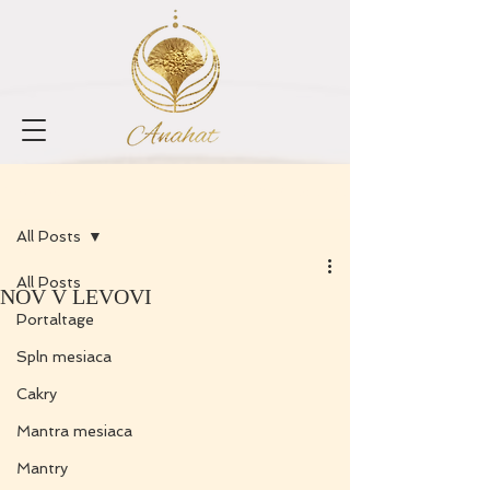
Zaregistrovať sa
Príspevok
All Posts
All Posts
NOV V LEVOVI
Portaltage
Spln mesiaca
Cakry
Mantra mesiaca
Mantry