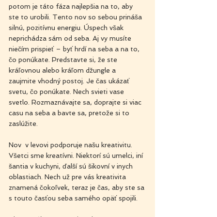
potom je táto fáza najlepšia na to, aby 
ste to urobili. Tento nov so sebou prináša 
silnú, pozitívnu energiu. Úspech však 
neprichádza sám od seba. Aj vy musíte 
niečím prispieť – byť hrdí na seba a na to, 
čo ponúkate. Predstavte si, že ste 
kráľovnou alebo kráľom džungle a 
zaujmite vhodný postoj. Je čas ukázať 
svetu, čo ponúkate. Nech svieti vase 
svetlo. Rozmaznávajte sa, doprajte si viac 
casu na seba a bavte sa, pretože si to 
zaslúžite.
Nov  v levovi podporuje našu kreativitu. 
Všetci sme kreatívni. Niektorí sú umelci, iní 
šantia v kuchyni, ďalší sú šikovní v inych 
oblastiach. Nech už pre vás kreativita 
znamená čokoľvek, teraz je čas, aby ste sa 
s touto časťou seba samého opäť spojili.