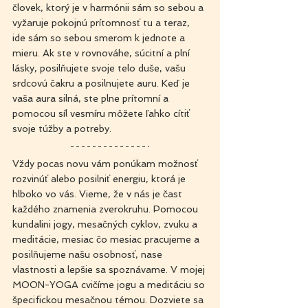
človek, ktorý je v harmónii sám so sebou a 
vyžaruje pokojnú prítomnosť tu a teraz, 
ide sám so sebou smerom k jednote a 
mieru. Ak ste v rovnováhe, súcitní a plní 
lásky, posilňujete svoje telo duše, vašu 
srdcovú čakru a posilnujete auru. Keď je 
vaša aura silná, ste plne prítomní a 
pomocou síl vesmíru môžete ľahko cítiť 
svoje túžby a potreby.
Vždy pocas novu vám ponúkam možnosť 
rozvinúť alebo posilniť energiu, ktorá je 
hlboko vo vás. Vieme, že v nás je čast 
každého znamenia zverokruhu. Pomocou 
kundalini jogy, mesačných cyklov, zvuku a 
meditácie, mesiac čo mesiac pracujeme a 
posilňujeme našu osobnosť, nase 
vlastnosti a lepšie sa spoznávame. V mojej 
MOON-YOGA cvičíme jogu a meditáciu so 
špecifickou mesačnou témou. Dozviete sa 