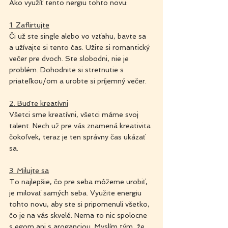
Ako využíť tento nergiu tohto novu:
1. Zaflirtujte
Či už ste single alebo vo vzťahu, bavte sa 
a užívajte si tento čas. Užite si romantický 
večer pre dvoch. Ste slobodni, nie je 
problém. Dohodnite si stretnutie s 
priateľkou/om a urobte si príjemný večer.
2. Buďte kreatívni
Všetci sme kreatívni, všetci máme svoj 
talent. Nech už pre vás znamená kreativita 
čokoľvek, teraz je ten správny čas ukázať 
sa.
3. Milujte sa
To najlepšie, čo pre seba môžeme urobiť, 
je milovať samých seba. Využite energiu 
tohto novu, aby ste si pripomenuli všetko, 
čo je na vás skvelé. Nema to nic spolocne 
s egom ani s aroganciou. Myslím tým, že 