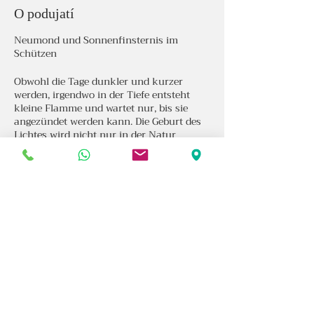
O podujatí
Neumond und Sonnenfinsternis im
Schützen
Obwohl die Tage dunkler und kurzer
werden, irgendwo in der Tiefe entsteht
kleine Flamme und wartet nur, bis sie
angezündet werden kann. Die Geburt des
Lichtes wird nicht nur in der Natur
stattfinden, sondern auch in dir Selbst.Der
Sternenhimmel leuchtet in Dezember
Tagen besonders schön und klar. Und wir
können mit eine Visionären Blick die
Augen zum Himmel erheben und um
Zdieľajte toto podujatie
Wunder bieten.Der Neumond im Schützen
kann nach einer Phase der
Niedergeschlagenheit auf die Rücker von
Freude und Vergnügen weisen. Die
dazugehörige Energie ist abenteuerlustig
und vielleicht sogar risikobereit.Du hast
jetzt die Möglichkeit dein Leben zu
erforschen, indem du Vorstellungen mit