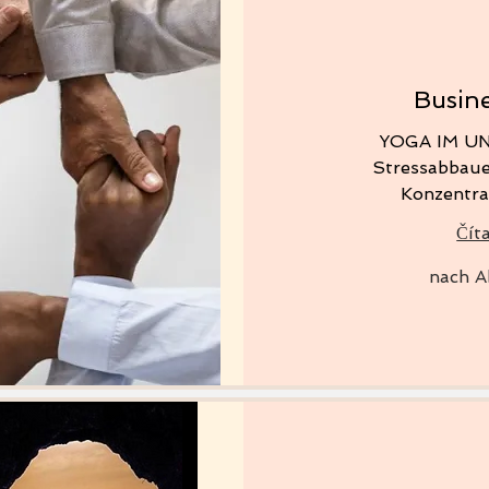
Busin
YOGA IM 
Stressabbaue
Konzentra
Číta
nach
nach A
Absprache