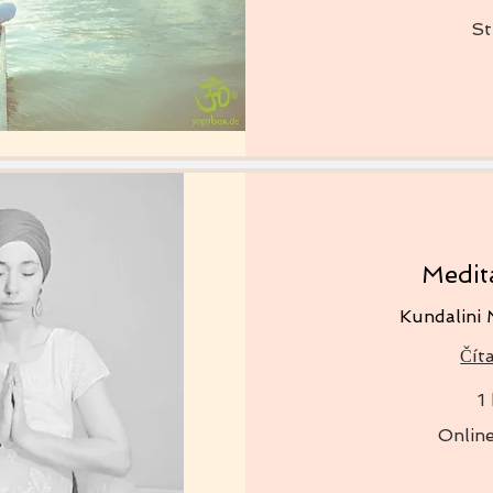
Studio
St
Medit
Kundalini 
Číta
1
Online/Studio
Onlin