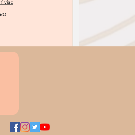
ť viac
180