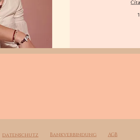
Číta
180
Bankverbindung
AGB
datenschutz