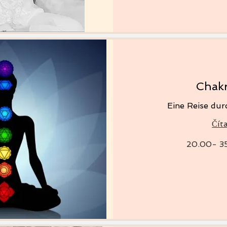
Chak
Eine Reise dur
Číta
20.00-
20.00- 3
35.00
€/CHF