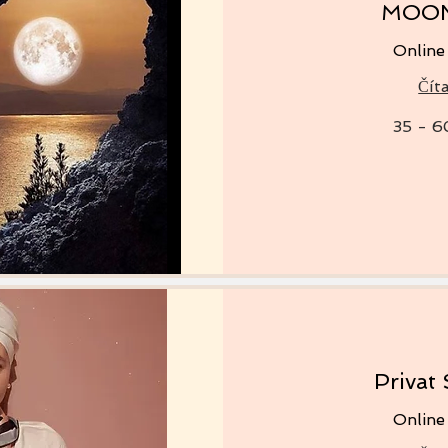
MOON
Online
Číta
35
35 - 
-
60
€/CHF
Privat
Online