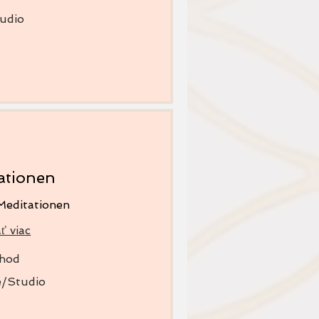
udio
ationen
Meditationen
ť viac
 hod
e/Studio