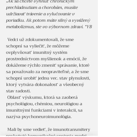
„Ak sa chcete vyhnúť chronickým 
prechladnutiam a chorobám, musíte 
udržiavať trávenie a vylučovanie v 
poriadku. Ak potom máte silný a vyvážený 
metabolizmus, ste vo výbornom zdraví. “YB
 Vedci už zdokumentovali, že sme 
schopní sa vyliečiť, že môžeme 
ovplyvňovať imunitný systém 
prostredníctvom myšlienok a emócií, že 
dokážeme rýchlo zmeniť správanie, ktoré 
sa považovalo za neopraviteľné, a že sme 
schopní urobiť jednu vec. stav plynulosti, 
ktorý vytvára dokonalosť a všeobecný 
stav radosti.
 Oblasť výskumu, ktorá sa zaoberá 
psychológiou, chémiou, neurológiou a 
imunitnými funkciami v interakcii, sa 
nazýva psychoneuroimunológia.
 Mali by sme vedieť, že imunotransmitery 
poskytujú komunikačné spojenia medzi 