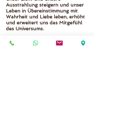
Ausstrahlung steigern und unser
Leben in Übereinstimmung mit
Wahrheit und Liebe leben, erhöht
und erweitert uns das Mitgefühl
des Universums.
Durch Kundalini Yoga kannst du
dich reinigen. Du kannst die
Erfahrung deiner eigenen Reinheit,
Identität, Unendlichkeit, Realität,
Gesamtheit, Stärke erwerben.
Kundalini Yoga ist für Menschen,
die mit beiden Beinen im Leben
stehen, unterstützt die
Transformation der sexuellen
Energie, so dass der Körper sich
angemessen regenerieren kann.
Missbrauch der sexuellen Energie
schwächt das Nervensystem und
beschleunigt den Alterungsprozess
des Körpers.