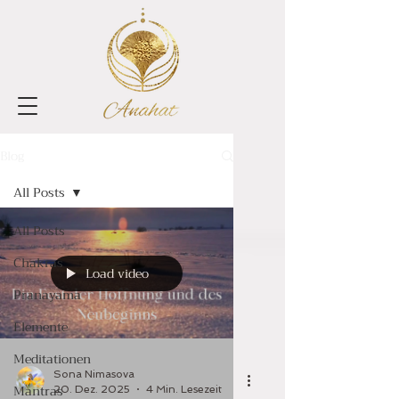
Blog
All Posts
All Posts
Chakras
Load video
Pranayama
Elemente
Meditationen
Sona Nimasova
Mantras
20. Dez. 2025
4 Min. Lesezeit