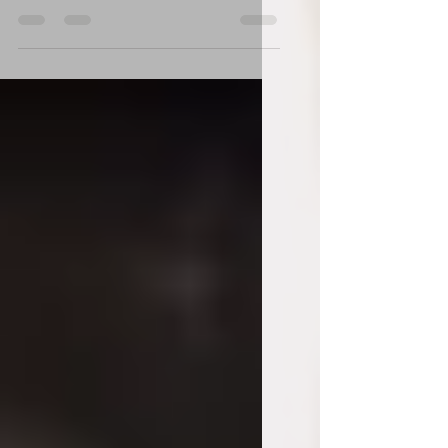
Als Kinder waren wir von Natur aus
authentisch, doch oft waren wir
deswegen beschimpft oder
bestraft. Wir haben es nicht
verstanden und oft bekamen wir
auch keine richtigen Antworten
oder überhaupt eine. Und so
entschiedenen wir uns, das wahre
Selbst zu verstecken, unsere
Wahrheiten, Meinung, Gefühle und
Empfindungen zu Unterdrücken.
Wir haben angefangen uns für uns
zu schämen. Und so sind wir
gewachsen.