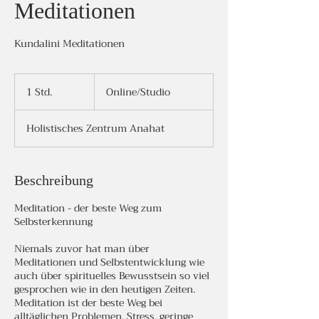
Meditationen
Kundalini Meditationen
Online/Studio
1 Std.
1
Online/Studio
S
t
Holistisches Zentrum Anahat
d
Beschreibung
Meditation - der beste Weg zum
Selbsterkennung
Niemals zuvor hat man über
Meditationen und Selbstentwicklung wie
auch über spirituelles Bewusstsein so viel
gesprochen wie in den heutigen Zeiten.
Meditation ist der beste Weg bei
alltäglichen Problemen, Stress, geringe