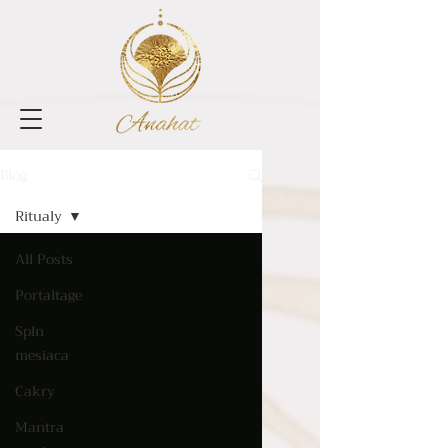
Blog
Ritualy
All Posts
Portaltage
Spln
mesiaca
Cakry
Mantra