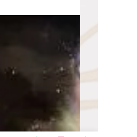
hudobne vyjadrenie, hudba
vesmíru si taktiez hľadá cestu
aby sa mohla vyjadriť." Keď sa
mesiac v pnej...