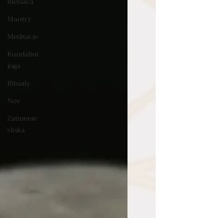
mesiaca
Mantry
Meditacie
Kundalini
joga
Ritualy
Nov
Zatmenie
slnka