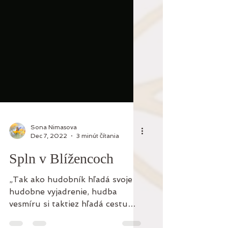
Sona Nimasova
Dec 7, 2022
3 minút čítania
Spln v Blížencoch
„Tak ako hudobník hľadá svoje