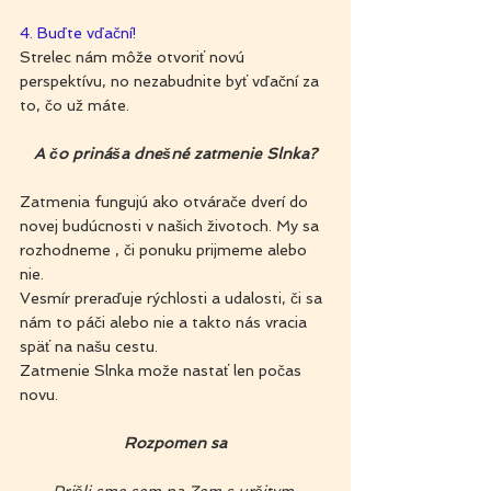
4. Buďte vďační!
Strelec nám môže otvoriť novú 
perspektívu, no nezabudnite byť vďační za 
to, čo už máte.
A čo prináša dnešné zatmenie Slnka?
Zatmenia fungujú ako otvárače dverí do 
novej budúcnosti v našich životoch. My sa 
rozhodneme , či ponuku prijmeme alebo 
nie.
Vesmír preraďuje rýchlosti a udalosti, či sa 
nám to páči alebo nie a takto nás vracia 
späť na našu cestu.
Zatmenie Slnka može nastať len počas 
novu.
Rozpomen sa