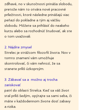
zdĺhavé, no v skutočnosti prináša slobodu, 
pretože nám to otvára nové pracovné 
príležitosti, ktoré následne prinášajú viac 
peňazí do pokladne a tým aj väčšiu 
slobodu. Môžete sa prihlásiť do neakeho 
kurzu alebo sa rozhodnúť študovať, ak ste 
o tom uvažovali.
2. Nájdite zmysel
Strelec je strážcom filozofií života. Nov v 
tomto znamení vám umožňuje 
skontrolovať, či vám nehrozí, že sa 
stanete príliš úzkoprsým.
3. Zábavať sa a  možno aj trocha 
zariskovať
patrí do oblasti Strelca. Keď sa váš život 
stal príliš šedým, opýtajte sa sami seba, či 
máte v každodennom živote dosť zabavy 
a rizika.