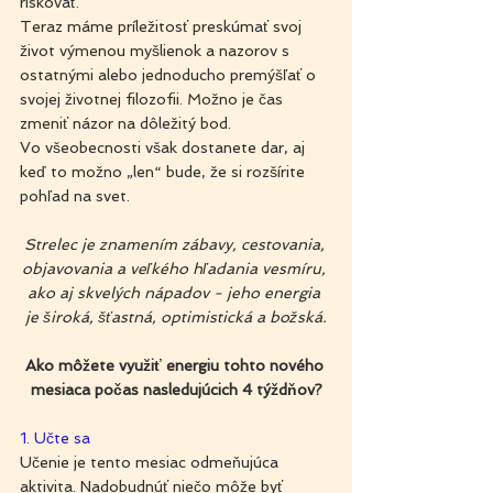
riskovať.
Teraz máme príležitosť preskúmať svoj 
život výmenou myšlienok a nazorov s 
ostatnými alebo jednoducho premýšľať o 
svojej životnej filozofii. Možno je čas 
zmeniť názor na dôležitý bod. 
Vo všeobecnosti však dostanete dar, aj 
keď to možno „len“ bude, že si rozšírite 
pohľad na svet.
Strelec je znamením zábavy, cestovania, 
objavovania a veľkého hľadania vesmíru, 
ako aj skvelých nápadov - jeho energia 
je široká, šťastná, optimistická a božská.
Ako môžete využiť energiu tohto nového 
mesiaca počas nasledujúcich 4 týždňov?
1. Učte sa
Učenie je tento mesiac odmeňujúca 
aktivita. Nadobudnúť niečo môže byť 