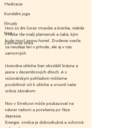
Meditacie
Kundalini joga
Ritualy
Hoci sú dni čoraz tmavšie a kratšie, niekde 
Nov
v hĺbke tlie malý plamienok a čaká, kým 
bude mocť znovu horieť. Zrodenie svetla 
Zatmenie slnka
sa neudeje len v prírode, ale aj v nás 
samotných.
Hviezdna obloha žiari obzvlášť krásne a 
jasne v decembrových dňoch. A s 
vizionárskym pohľadom môžeme 
pozdvihnúť oči k oblohe a otvoriť naše 
srdcia zázrakom.
Nov v Strelcovi môže poukazovať na 
návrat radosti a potešenia po fáze 
depresie. 
Energia  strelca je dobrodružná a ochotná 