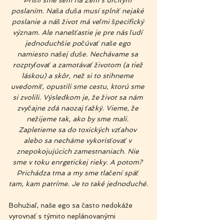
Prišli sme sem na Zem s určitym 
poslaním. Naša duša musí splniť nejaké 
poslanie a náš život má veľmi špecifický 
význam. Ale nanešťastie je pre nás ľudí 
jednoduchšie počúvať naše ego 
namiesto našej duše. Nechávame sa 
rozptyľovať a zamotávať životom (a tiež 
láskou) a skôr, než si to stihneme 
uvedomiť, opustili sme cestu, ktorú sme 
si zvolili. Výsledkom je, že život sa nám 
zvyčajne zdá naozaj ťažký. Vieme, že 
nežijeme tak, ako by sme mali. 
Zapletieme sa do toxických vzťahov 
alebo sa necháme vykorisťovať v 
znepokojujúcich zamestnaniach. Nie 
sme v toku enrgetickej rieky. A potom? 
Prichádza tma a my sme tlačení späť 
tam, kam patríme. Je to také jednoduché.
Bohužiaľ, naše ego sa často nedokáže 
vyrovnať s týmito neplánovanými 