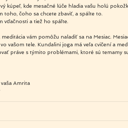
ový kúpeľ, kde mesačné lúče hladia vašu holú pokožk
 toho, čoho sa chcete zbaviť, a spálte to.
 vďačnosti a tiež ho spáľte.
a meditácia vám pomôžu naladiť sa na Mesiac. Mesia
vo vašom tele. Kundalini joga má veľa cvičení a medit
ať práve s týmito problémami, ktoré sú temamy s
 vaša Amrita
a