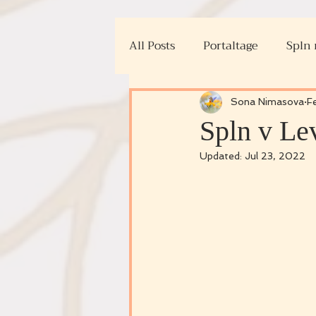
All Posts
Portaltage
Spln
Kundalini joga
Ritualy
Sona Nimasova
F
Spln v Le
Updated:
Jul 23, 2022