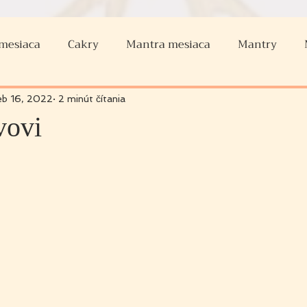
 mesiaca
Cakry
Mantra mesiaca
Mantry
Nov
Zatmenie slnka
eb 16, 2022
2 minút čítania
vovi