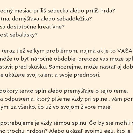
edný mesiac príliš sebecka alebo príliš hrda?
tna, domýšľava alebo sebadôležita?
sa dostatočne kreatívne?
dosť sebalásky?
eraz tiež veľkým problémom, najmä ak je to VAŠA z
môže to byť náročné obdobie, pretoze vas moze spl
stavit pred skúšku. Samozrejme, môže nastať aj dobr
e ukážete svoj talent a svoje prednosti.
 pokory tento spln alebo premýšľajte o tejto teme.
 odpustenia, ktorý píšeme vždy pri splne , vám po
mi za všetko, čo už vo svojom živote máte.
potrebujeme je vždy témou splnu. Čo by ste mohli ne
o trochu hrdosti? Alebo ukázať svojmu egu, kto j