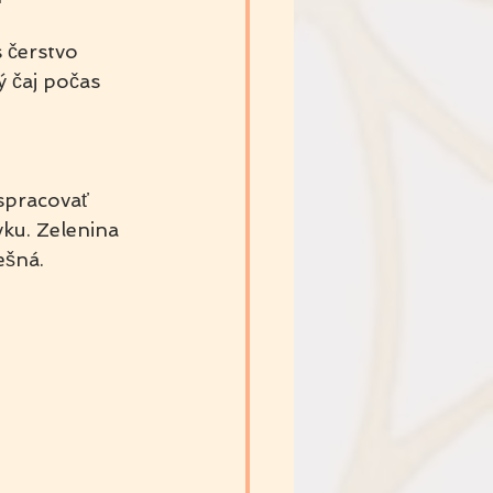
 čerstvo 
 čaj počas 
spracovať 
ku. Zelenina 
ešná.