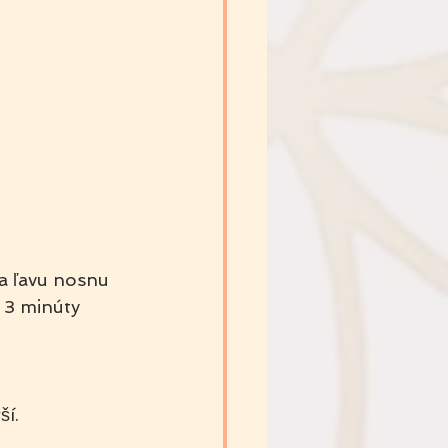
 ľavu nosnu 
 3 minúty 
ší.