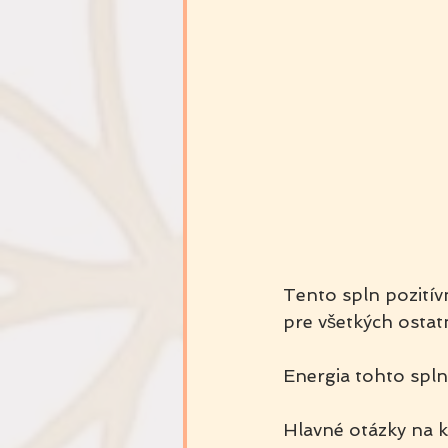
Tento spln pozitív
pre všetkých ostat
Energia tohto splnu
Hlavné otázky na k