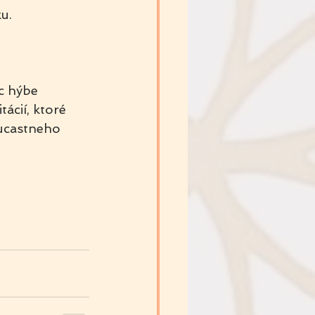
u.
c hýbe 
ácií, ktoré 
ucastneho 