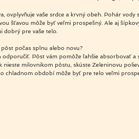
a, ovplyvňuje vaše srdce a krvný obeh. Pohár vody s
vou šťavou môže byť veľmi prospešný. Ale aj šípkový
i dobrý pre vaše telo.
y pôst počas splnu alebo novu?
odporučiť. Pôst vám pomôže ľahšie absorbovať a 
k nieste milovnikom pôstu, skúste Zeleninovu poliev
mto chladnom období môže byť pre telo veľmi prosp