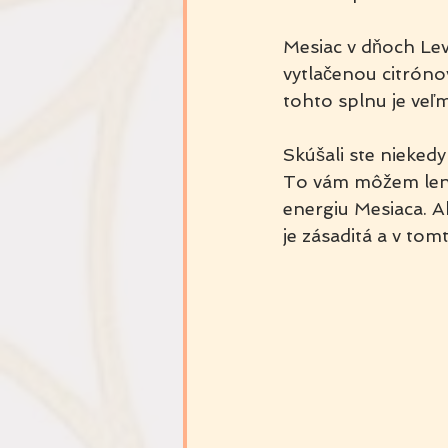
Mesiac v dňoch Lev
vytlačenou citróno
tohto splnu je veľm
Skúšali ste nieked
To vám môžem len 
energiu Mesiaca. A
je zásaditá a v to