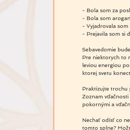
- Bola som za posl
- Bola som arogan
- Vyjadrovala som 
- Prejavila som si 
Sebavedomie bude t
Pre niektorych to 
leviou energiou po
ktorej svetu konect
Praktizujte trochu
Zoznam vďačnosti a
pokornými a vďačný
Nechať odísť co ne
tomto splne? Možn