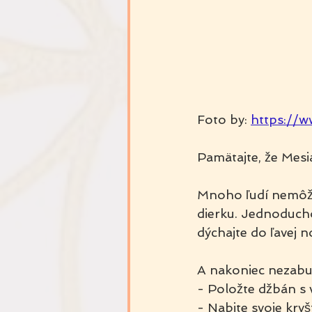
Foto by:
https://w
Pamätajte, že Mesi
Mnoho ľudí nemôže
dierku. Jednoducho
dýchajte do ľavej 
A nakoniec nezabud
- Položte džbán s 
- Nabite svoje kryš