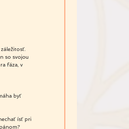
áležitosť. 
n so svojou 
a fáza, v 
máha byť 
chať ísť pri 
e pánom?