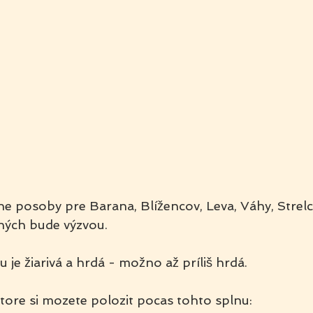
ne posoby pre Barana, Blížencov, Leva, Váhy, Strel
ných bude výzvou.
 je žiarivá a hrdá - možno až príliš hrdá.
tore si mozete polozit pocas tohto splnu: