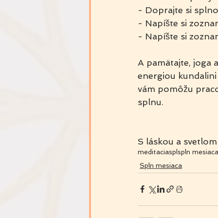
- Doprajte si spln
- Napíšte si zoznam
- Napíšte si zoznam
A pamätajte, joga 
energiou kundalini 
vám pomôžu pracov
splnu.
S láskou a svetlom
meditacia
spl
spln mesiac
Spln mesiaca