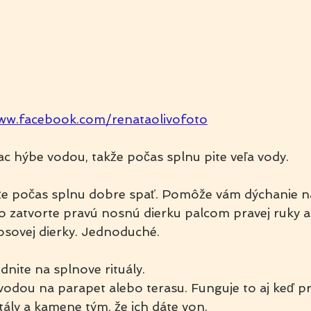
ww.facebook.com/renataolivofoto
ac hýbe vodou, takže počas splnu pite veľa vody.
 počas splnu dobre spať. Pomôže vám dýchanie na
 zatvorte pravú nosnú dierku palcom pravej ruky a
nosovej dierky. Jednoduché.
nite na splnove rituály.
vodou na parapet alebo terasu. Funguje to aj keď pr
tály a kamene tým, že ich dáte von.