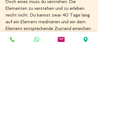
Doch eines muss du verstehen. Die 
Elementen zu verstehen und zu erleben 
reicht nicht. Du kannst zwar 40 Tage lang 
auf ein Element meditieren und ein dem 
Element entsprechende Zustand erreichen 
in dem dir der dient. Aber er wird dir nur als 
Sklave dienen und rebelieren, sobald er 
sich vom Meister befreit hat.
Das bedeutet z. B du lernst, dass 3 
Element mit Macht oder 5. Element mit 
Kommunikation verbunden ist, und lernst 
diese Elemente zu beherschen doch es 
kann sein, dass du sie nur ausnutzst. 
Missbrauch von Macht oder Wort-
Manipulation verbinden dich mit 
Endlichkeit und du kannst nach der Tod, 
durch vieles Karma in den tieferen Ebene 
verloren bleiben. Nur durch Beherschung 
eines Mantra oder Shabd Guru - des 
heiligen Klangstroms, bewegen wir uns 
vom Groben zum Subtilen und von 