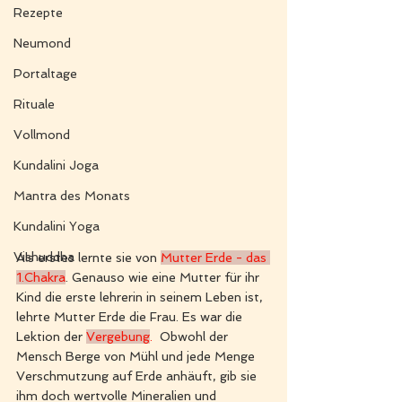
Rezepte
Neumond
Portaltage
Rituale
Vollmond
Kundalini Joga
Mantra des Monats
Kundalini Yoga
Vishuddha
Als erstes lernte sie von 
Mutter Erde - das 
1.Chakra
. Genauso wie eine Mutter für ihr 
Kind die erste lehrerin in seinem Leben ist, 
lehrte Mutter Erde die Frau. Es war die 
Lektion der 
Vergebung
.
  Obwohl der 
Mensch Berge von Mühl und jede Menge 
Verschmutzung auf Erde anhäuft, gib sie 
ihm doch wertvolle Mineralien und 