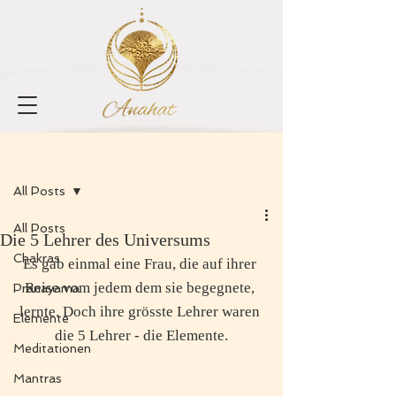
Registrieren
Beitrag
All Posts
All Posts
Die 5 Lehrer des Universums
Chakras
Es gab einmal eine Frau, die auf ihrer 
Reise vom jedem dem sie begegnete, 
Pranayama
lernte. Doch ihre grösste Lehrer waren 
Elemente
die 5 Lehrer - die Elemente.
Meditationen
Mantras