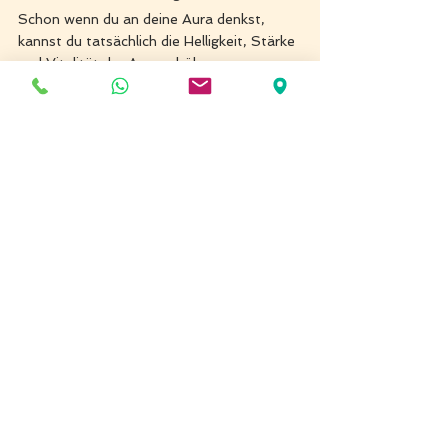
Schon wenn du an deine Aura denkst, 
kannst du tatsächlich die Helligkeit, Stärke 
und Vitalität der Aura erhöhen.
Diese Übung kannst du machen egal, wo 
du dich befindest:
Meditiere auf den strahlenden Glanz, 
der deinen Körper umhüllt.
Stelle dir beim Einatmen vor, wie du 
diesen noch erweiterst.
Versuche deiner Aura eine neue Farbe 
hinzufügen.
Lass deinen Atem zu panischer 
Verbindung werden, durch die du deine 
Aura mit Energie aus der 
Unendlichkeit auflädst. 
Denk nun sehr erhabene, helle 
Gedanken und experimentiere damit, 
wie du deine Aura noch erweitern 
kannst. 