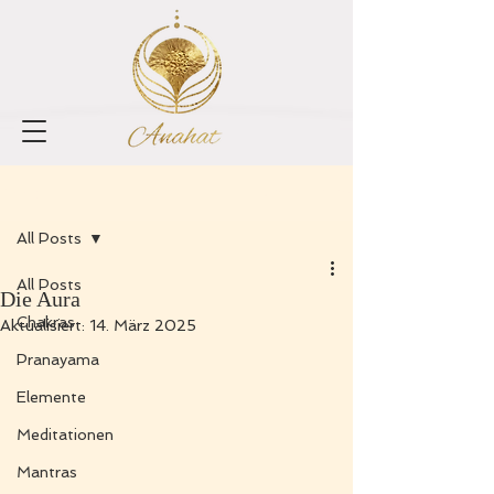
Registrieren
Beitrag
All Posts
All Posts
Die Aura
Chakras
Aktualisiert:
14. März 2025
Pranayama
Elemente
Meditationen
Mantras