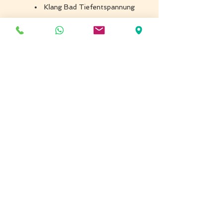
Klang Bad Tiefentspannung
Wann
05. 12.2025
18:00 bis 20:30 Uhr
Deine Investition
69 CHF/€
inkl. Snack, Wasser, Tee, goldene Milch, 
Schreibmaterial,..
In Studio bekommst du Matte, Decke, 
Kissen
Anmeldung
s
ona@anahat.li
Ich freue mich auf dich, 