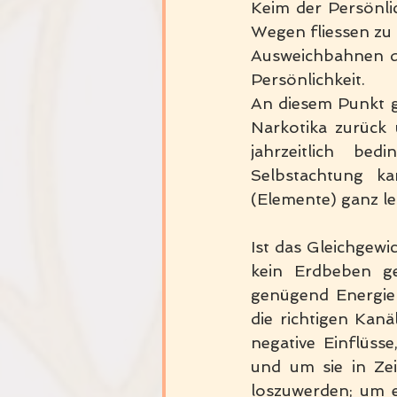
Keim der Persönlic
Wegen fliessen zu
Ausweichbahnen du
Persönlichkeit.
An diesem Punkt g
Narkotika zurück 
jahrzeitlich be
Selbstachtung k
(Elemente) ganz le
Ist das Gleichgewi
kein Erdbeben ge
genügend Energier
die richtigen Kanä
negative Einflüss
und um sie in Ze
loszuwerden; um e