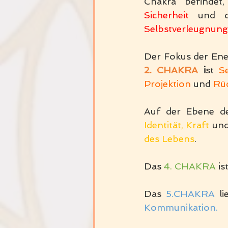
Sicherheit 
und 
Selbstverleugnung
2. CHAKRA 
i
st 
Se
Projektion
 und 
Rü
Auf der Ebene d
Identität, Kraft 
und
des Lebens
.
Das 
4. CHAKRA 
is
Das 
5.CHAKRA 
l
Kommunikation.