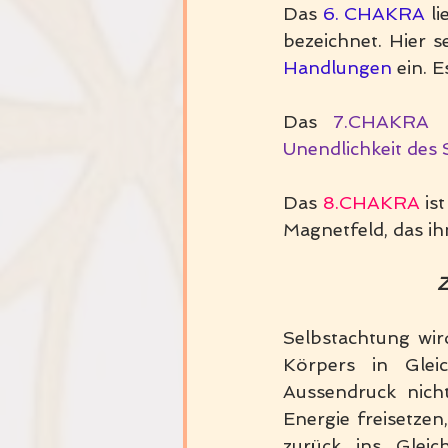
Das 
6. CHAKRA
 l
bezeichnet. Hier s
Handlungen
 ein. E
Das 
7.CHAKRA 
Unendlichkeit des 
Das 
8.CHAKRA
 is
Magnetfeld, das ih
Z
Selbstachtung wir
Körpers in Glei
Aussendruck nicht
Energie freisetze
zurück ins Glei