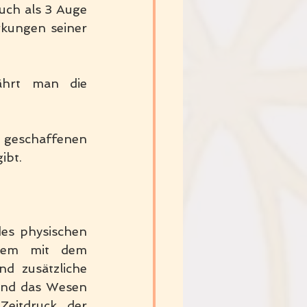
uch als 3 Auge 
 und schätzt die langfristigen Auswirkungen seiner 
liegt am Scheitelpunkt des Kopfes. Hier erfährt man die 
 geschaffenen 
ibt. 
es physischen 
tem mit dem 
d zusätzliche 
und das Wesen 
eitdruck der 