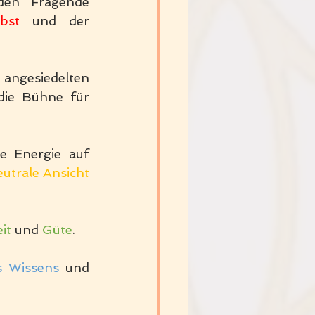
Chakra befindet, beschäftigt sich die Person mit grundlegenden Fragende 
lbst 
und der 
Der Fokus der Energie auf der Ebene des in den Geschlechtsorganen angesiedelten 
, und es ist die Bühne für 
, am Nabelpunkt, bündeln sich die Energie auf 
eutrale Ansicht 
it
 und 
Güte
.
s Wissens 
und 