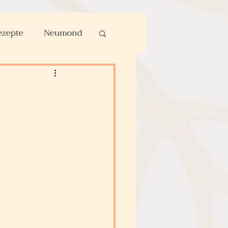
ezepte
Neumond
Kundalini Yoga