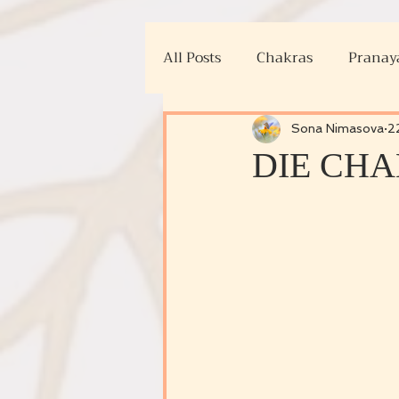
All Posts
Chakras
Prana
Portaltage
Rituale
V
Sona Nimasova
2
DIE CH
Vishuddha