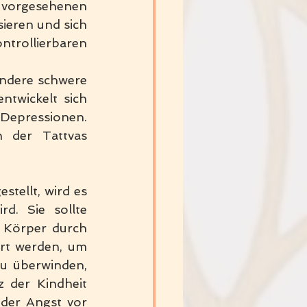
 vorgesehenen 
eren und sich 
trollierbaren 
ndere schwere 
twickelt sich 
epressionen. 
 der Tattvas 
tellt, wird es 
d. Sie sollte 
 Körper durch 
rt werden, um 
u überwinden, 
der Kindheit 
der Angst vor 