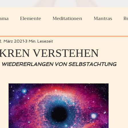
yama
Elemente
Meditationen
Mantras
R
ollmond
Kundalini Joga
Mantra des Monats
2. März 2021
3 Min. Lesezeit
AKREN VERSTEHEN
WIEDERERLANGEN VON SELBSTACHTUNG