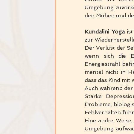
Umgebung zuvorko
den Mühen und dem
Kundalini Yoga
 is
zur Wiederherstell
Der Verlust der S
wenn sich die El
Energiestrahl be
mental nicht in H
dass das Kind mit 
Auch während der 
Starke Depressio
Probleme, biologis
Fehlverhalten führ
Eine andre Weise, 
Umgebung aufwächs