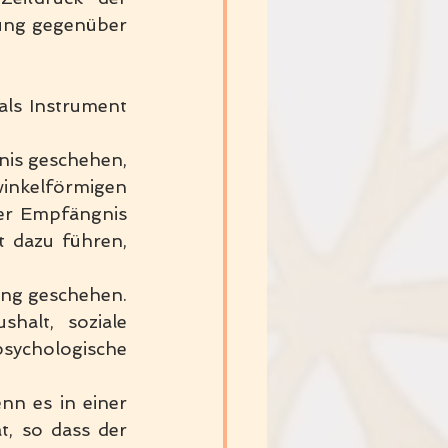
ng gegenüber 
als Instrument 
is geschehen, 
nkelförmigen 
er Empfängnis 
 dazu führen, 
ng geschehen. 
alt, soziale 
sychologische 
nn es in einer 
, so dass der 