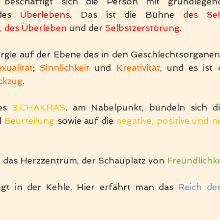
des 
Überlebens
. Das ist die Bühne 
des Se
, des Überleben 
und der 
Selbstzerstörung
.
xualität
; 
Sinnlichkeit 
und 
Kreativität
ckzug
.
es 
3.CHAKRAS
 
Beurteilung 
sowie auf die 
negative, positive und n
t das Herzzentrum, der Schauplatz von 
Freundlichke
iegt in der Kehle. Hier erfährt man das 
Reich de