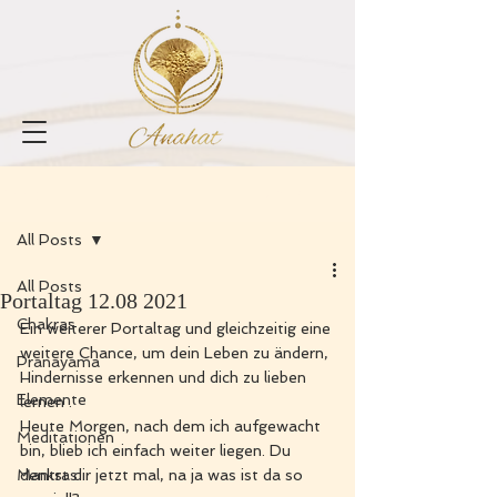
Registrieren
Beitrag
All Posts
All Posts
Portaltag 12.08 2021
Chakras
Ein weiterer Portaltag und gleichzeitig eine 
weitere Chance, um dein Leben zu ändern, 
Pranayama
Hindernisse erkennen und dich zu lieben 
Elemente
lernen .
Heute Morgen, nach dem ich aufgewacht 
Meditationen
bin, blieb ich einfach weiter liegen. Du 
Mantras
denkst dir jetzt mal, na ja was ist da so 