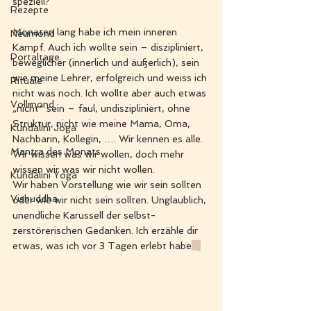
speziell?
Rezepte
Monaten lang habe ich mein inneren 
Neumond
Kampf. Auch ich wollte sein – diszipliniert, 
Portaltage
beweglicher (innerlich und äußerlich), sein 
wie meine Lehrer, erfolgreich und weiss ich 
Rituale
nicht was noch. Ich wollte aber auch etwas 
Vollmond
„nicht“ sein – faul, undiszipliniert, ohne 
Struktur, nicht wie meine Mama, Oma, 
Kundalini Joga
Nachbarin, Kollegin, …. Wir kennen es alle. 
Mantra des Monats
Wir wissen was wir wollen, doch mehr 
wissen wir was wir nicht wollen.
Kundalini Yoga
Wir haben Vorstellung wie wir sein sollten 
Vishuddha
oder wie wir nicht sein sollten. Unglaublich, 
unendliche Karussell der selbst-
zerstörerischen Gedanken. Ich erzähle dir 
etwas, was ich vor 3 Tagen erlebt habe
...