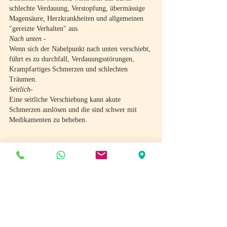
schlechte Verdauung, Verstopfung, übermässige 
Magensäure, Herzkrankheiten und allgemeinen 
"gereizte Verhalten" aus. 
Nach unten -
Wenn sich der Nabelpunkt nach unten verschiebt, 
führt es zu durchfall, Verdauungsstörungen, 
Krampfartiges Schmerzen und schlechten 
Träumen. 
Seitlich- 
Eine seitliche Verschiebung kann akute 
Schmerzen auslösen und die sind schwer mit 
Medikamenten zu beheben.
Ausrichtung des Nabelpunktes
tägliche Streckpose
Kundalini Yoga
yogische Diät
Maha Shakti Kriya
"Unter dem Nabelpunkt befindet sich eine starke 
übersinnliche Kraft. Sie liegt dort eingerollt wie 
eine Kobra, und wenn sie erwacht, reist sie durch 