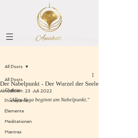
Registrieren
Beitrag
All Posts
All Posts
Der Nabelpunkt - Der Wurzel der Seele
Chakras
Aktualisiert:
23. Juli 2022
"Alles Yoga beginnt am Nabelpunkt."
Pranayama
Elemente
Meditationen
Mantras