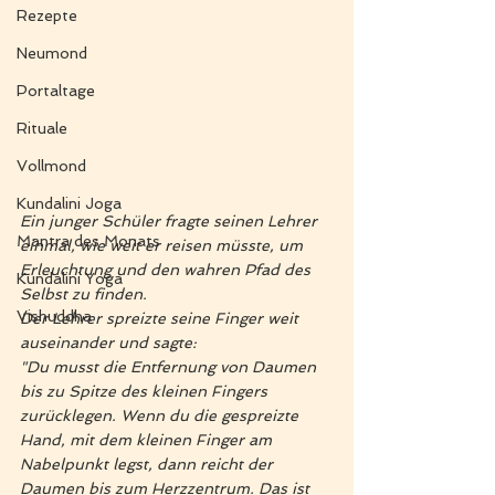
Rezepte
Neumond
Portaltage
Rituale
Vollmond
Kundalini Joga
Ein junger Schüler fragte seinen Lehrer 
Mantra des Monats
einmal, wie weit er reisen müsste, um 
Erleuchtung und den wahren Pfad des 
Kundalini Yoga
Selbst zu finden. 
Vishuddha
Der Lehrer spreizte seine Finger weit 
auseinander und sagte:
"Du musst die Entfernung von Daumen 
bis zu Spitze des kleinen Fingers 
zurücklegen. Wenn du die gespreizte 
Hand, mit dem kleinen Finger am 
Nabelpunkt legst, dann reicht der 
Daumen bis zum Herzzentrum. Das ist 