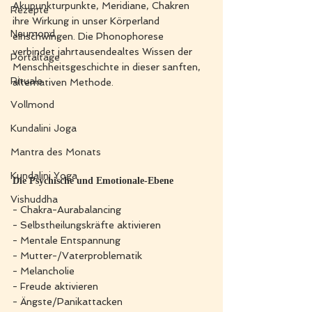
Akupunkturpunkte, Meridiane, Chakren 
Rezepte
ihre Wirkung in unser Körperland 
Neumond
einschwingen. Die Phonophorese 
verbindet jahrtausendealtes Wissen der 
Portaltage
Menschheitsgeschichte in dieser sanften, 
Rituale
alternativen Methode.
Vollmond
Kundalini Joga
Mantra des Monats
Kundalini Yoga
Die Psychische und Emotionale-Ebene
Vishuddha
- Chakra-Aurabalancing
- Selbstheilungskräfte aktivieren
- Mentale Entspannung
- Mutter-/Vaterproblematik
- Melancholie
- Freude aktivieren
- Ängste/Panikattacken