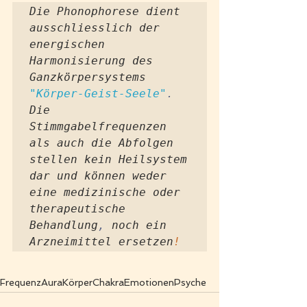
Die Phonophorese dient 
ausschliesslich der 
energischen 
Harmonisierung des 
Ganzkörpersystems 
"Körper-Geist-Seele"
.
Die 
Stimmgabelfrequenzen 
als auch die Abfolgen 
stellen kein Heilsystem 
dar und können weder 
eine medizinische oder 
therapeutische 
Behandlung
,
 noch ein 
Arzneimittel ersetzen
!
Frequenz
Aura
Körper
Chakra
Emotionen
Psyche