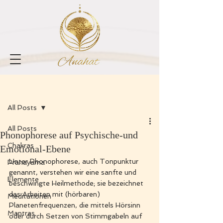
Registrieren
Beitrag
All Posts
All Posts
Phonophorese auf Psychische-und
Chakras
Emotional-Ebene
Unter Phonophorese, auch Tonpunktur 
Pranayama
genannt, verstehen wir eine sanfte und 
Elemente
beschwingte Heilmethode; sie bezeichnet 
das Arbeiten mit (hörbaren) 
Meditationen
Planetenfrequenzen, die mittels Hörsinn 
Mantras
oder durch Setzen von Stimmgabeln auf 