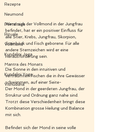
Rezepte
Neumond
Wenn sich der Vollmond in der Jungfrau 
Portaltage
befindet, hat er ein positiver Einfluss für 
Rituale
alle Stier, Krebs, Jungfrau, Skorpion, 
Steinböck und Fisch geborene. Für alle 
Vollmond
andere Sternzeichen wird er eine 
Kundalini Joga
Herausforderung sein. 
Mantra des Monats
Die Sonne in den intuitiven und 
Kundalini Yoga
verträumten Fischen die in ihre Gewässer 
schwimmen, auf einer Seite-
Vishuddha
Der Mond in der geerdeten Jungfrau, der 
Struktur und Ordnung ganz nahe sind.
Trotzt diese Verschiedenheit bringt diese 
Kombination grosse Heilung und Balance 
mit sich. 
Befindet sich der Mond in seine volle 