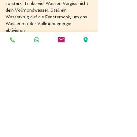
so stark. Trinke viel Wasser. Vergiss nicht 
dein Vollmondwasser. Stell ein 
Wasserkrug auf die Fensterbank, um das 
Wasser mit der Vollmondenergie 
aktivieren.
Bring dein Schmuck aus den Natursteinen 
auch nach Draußen, um sie aufzuladen. 
Vergiss nicht deine Tarotkarte zu ziehen 
und natürlich räuchern, um dein Haus von 
Negativität zu reinigen. 
Und welche Vollmondrituale machst du?
Schreib mir, wenn du magst, wie du diesen 
Vollmond erlebt hast und welche Rituale 
dich während des Vollmondes begleiten. 
Ich werde mich sehr über dein Kommentar 
freuen. 
Kontakt: 
sona@anahat.li